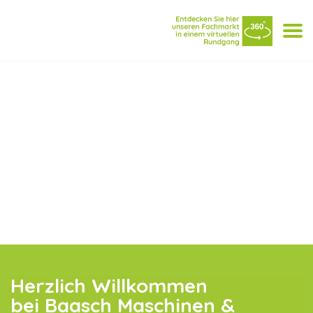
Skip
to
Togg
content
navi
Herzlich Willkommen
bei Baasch Maschinen &